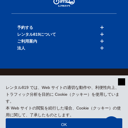
予約する
レンタル819について
バイクを探す
ご利用案内
店舗を探す
料金表
法人
予約履歴
保険と補償
ご利用ガイド
お知らせ
よくある質問
法人向けサービス
加盟ご希望の方
会員規約
プライバシーポリシー
貸渡約款
特定商取引
運営会社
レンタル819 では、Web サイトの適切な動作や、利便性向上、
採用情報
プレスリリース
トラフィック分析を目的に Cookie（クッキー）を使用していま
す。
本 Web サイトの閲覧を続行した場合、Cookie（クッキー）の使
kizuki Rental Service © All Rights Reserved.
用に関して、了承したものとします。
OK