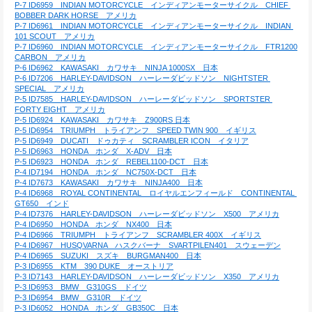
P-7 ID6959　INDIAN MOTORCYCLE　インディアンモーターサイクル　CHIEF 
BOBBER DARK HORSE　アメリカ
P-7 ID6961　INDIAN MOTORCYCLE　インディアンモーターサイクル　INDIAN 
101 SCOUT　アメリカ
P-7 ID6960　INDIAN MOTORCYCLE　インディアンモーターサイクル　FTR1200 
CARBON　アメリカ
P-6 ID6962　KAWASAKI　カワサキ　NINJA 1000SX　日本
P-6 ID7206　HARLEY-DAVIDSON　ハーレーダビッドソン　NIGHTSTER 
SPECIAL　アメリカ
P-5 ID7585　HARLEY-DAVIDSON　ハーレーダビッドソン　SPORTSTER 
FORTY EIGHT　アメリカ
P-5 ID6924　KAWASAKI　カワサキ　Z900RS 日本
P-5 ID6954　TRIUMPH　トライアンフ　SPEED TWIN 900　イギリス
P-5 ID6949　DUCATI　ドゥカティ　SCRAMBLER ICON　イタリア
P-5 ID6963　HONDA　ホンダ　X-ADV　日本
P-5 ID6923　HONDA　ホンダ　REBEL1100-DCT　日本
P-4 ID7194　HONDA　ホンダ　NC750X-DCT　日本
P-4 ID7673　KAWASAKI　カワサキ　NINJA400　日本
P-4 ID6968　ROYAL CONTINENTAL　ロイヤルエンフィールド　CONTINENTAL 
GT650　インド
P-4 ID7376　HARLEY-DAVIDSON　ハーレーダビッドソン　X500　アメリカ
P-4 ID6950　HONDA　ホンダ　NX400　日本
P-4 ID6966　TRIUMPH　トライアンフ　SCRAMBLER 400X　イギリス
P-4 ID6967　HUSQVARNA　ハスクバーナ　SVARTPILEN401　スウェーデン
P-4 ID6965　SUZUKI　スズキ　BURGMAN400　日本
P-3 ID6955　KTM　390 DUKE　オーストリア
P-3 ID7143　HARLEY-DAVIDSON　ハーレーダビッドソン　X350　アメリカ
P-3 ID6953　BMW　G310GS　ドイツ
P-3 ID6954　BMW　G310R　ドイツ
P-3 ID6052　HONDA　ホンダ　GB350C　日本