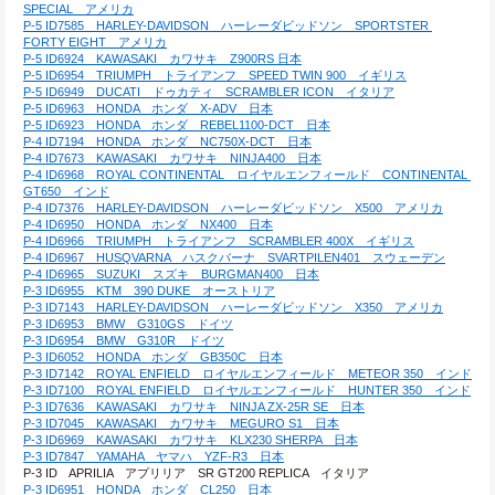
SPECIAL　アメリカ
P-5 ID7585　HARLEY-DAVIDSON　ハーレーダビッドソン　SPORTSTER 
FORTY EIGHT　アメリカ
P-5 ID6924　KAWASAKI　カワサキ　Z900RS 日本
P-5 ID6954　TRIUMPH　トライアンフ　SPEED TWIN 900　イギリス
P-5 ID6949　DUCATI　ドゥカティ　SCRAMBLER ICON　イタリア
P-5 ID6963　HONDA　ホンダ　X-ADV　日本
P-5 ID6923　HONDA　ホンダ　REBEL1100-DCT　日本
P-4 ID7194　HONDA　ホンダ　NC750X-DCT　日本
P-4 ID7673　KAWASAKI　カワサキ　NINJA400　日本
P-4 ID6968　ROYAL CONTINENTAL　ロイヤルエンフィールド　CONTINENTAL 
GT650　インド
P-4 ID7376　HARLEY-DAVIDSON　ハーレーダビッドソン　X500　アメリカ
P-4 ID6950　HONDA　ホンダ　NX400　日本
P-4 ID6966　TRIUMPH　トライアンフ　SCRAMBLER 400X　イギリス
P-4 ID6967　HUSQVARNA　ハスクバーナ　SVARTPILEN401　スウェーデン
P-4 ID6965　SUZUKI　スズキ　BURGMAN400　日本
P-3 ID6955　KTM　390 DUKE　オーストリア
P-3 ID7143　HARLEY-DAVIDSON　ハーレーダビッドソン　X350　アメリカ
P-3 ID6953　BMW　G310GS　ドイツ
P-3 ID6954　BMW　G310R　ドイツ
P-3 ID6052　HONDA　ホンダ　GB350C　日本
P-3 ID7142　ROYAL ENFIELD　ロイヤルエンフィールド　METEOR 350　インド
P-3 ID7100　ROYAL ENFIELD　ロイヤルエンフィールド　HUNTER 350　インド
P-3 ID7636　KAWASAKI　カワサキ　NINJA ZX-25R SE　日本
P-3 ID7045　KAWASAKI　カワサキ　MEGURO S1　日本
P-3 ID6969　KAWASAKI　カワサキ　KLX230 SHERPA　日本
P-3 ID7847　YAMAHA　ヤマハ　YZF-R3　日本
P-3 ID　APRILIA　アプリリア　SR GT200 REPLICA　イタリア
P-3 ID6951　HONDA　ホンダ　CL250　日本