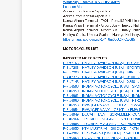
WhatsApp : Rental819 NISHINOMIYA
Location Map
Access from Kansai Airport KIX
Access from Kansai Airport KIX
Kansai Airport Terminal - TAXI - Rental819 Nishino
Kansai Airport Terminal - Airport Bus - Hankyu Ni
Kansai Airport Terminal - Airport Bus - Hankyu N
Hankyu Osaka Umeda Station - Hankyu Nishinoiya
https://maps.app.goo.gl/R5YT6m65UZNjCwGt5
MOTORCYCLES LIST
IMPORTED MOTORCYLES
P-7 #7155　HARLEY-DAVIDSON [USA]　
P-5 #7206　HARLEY-DAVIDSON [USA]
P-6 #7206　HARLEY-DAVIDSON [USA}　
P-4 #7376　HARLEY-DAVIDSON [USA]　X5
P-3 #7143　HARLEY-DAVIDSON [USA]　X3
P-7 #6598　INDIAN MOTORCYCLE [US
P-7 #6959　INDIAN MOTORCYCLE [US
P-7 #6961　INDIAN MOTORCYCLE [US
P-7 #6960　INDIAN MOTORCYCLE [USA
P-3 #6953　BMW [GERMANY]　G310GS　/ BM
P-3 #6954　BMW [GERMANY]　G310R　/ BMW
P-5 #6949　DUCATI [ITALY]　SCRAMBL
P-5 #6964　TRIUMPH [ENGLAND]　SPEED
P-4 #6966　TRIUMPH [ENGLAND]　SCRAM
P-3 #6955　KTM [AUSTRIA]　390 DUKE　/
P-4 #6967　HUSQVARNA [SWEDEN]　SV
P-4 #6968　ROYAL ENFIELD [INDIA]　C