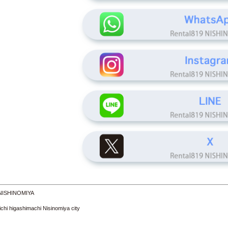
 NISHINOMIYA
 higashimachi Nisinomiya city