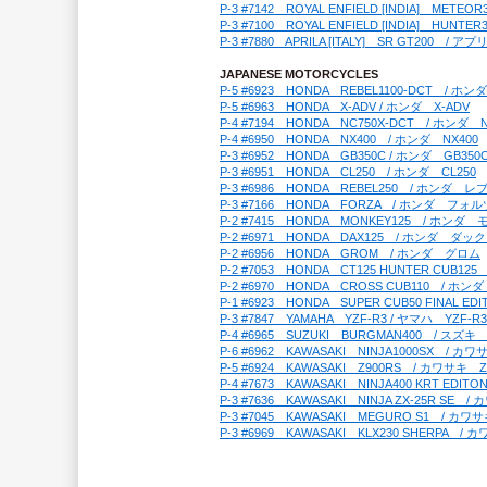
P-3 #7142　ROYAL ENFIELD [INDIA]　M
P-3 #7100　ROYAL ENFIELD [INDIA]　H
P-3 #7880　APRILA [ITALY]　SR GT200　/ 
JAPANESE MOTORCYCLES
P-5 #6923　HONDA　REBEL1100-DCT　/ ホ
P-5 #6963　HONDA　X-ADV / ホンダ　X-ADV
P-4 #7194　HONDA　NC750X-DCT　/ ホンダ　N
P-4 #6950　HONDA　NX400　/ ホンダ　NX400
P-3 #6952　HONDA　GB350C / ホンダ　GB350
P-3 #6951　HONDA　CL250　/ ホンダ　CL250
P-3 #6986　HONDA　REBEL250　/ ホンダ　レ
P-3 #7166　HONDA　FORZA　/ ホンダ　フォ
P-2 #7415　HONDA　MONKEY125　/ ホンダ　
P-2 #6971　HONDA　DAX125　/ ホンダ　ダック
P-2 #6956　HONDA　GROM　/ ホンダ　グロム
P-2 #7053　HONDA　CT125 HUNTER CUB1
P-2 #6970　HONDA　CROSS CUB110　/ ホ
P-1 #6923　HONDA　SUPER CUB50 FIN
P-3 #7847　YAMAHA　YZF-R3 / ヤマハ　YZF-R3
P-4 #6965　SUZUKI　BURGMAN400　/ スズ
P-6 #6962　KAWASAKI　NINJA1000SX　/ 
P-5 #6924　KAWASAKI　Z900RS　/ カワサキ　Z
P-4 #7673　KAWASAKI　NINJA400 KRT 
P-3 #7636　KAWASAKI　NINJA ZX-25R SE　
P-3 #7045　KAWASAKI　MEGURO S1　/ カ
P-3 #6969　KAWASAKI　KLX230 SHERPA　/