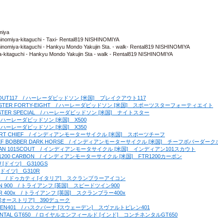
miya
shinomiya-kitaguchi - Taxi- Rental819 NISHINOMIYA
ishinomiya-kitaguchi - Hankyu Mondo Yakujin Sta. - walk- Rental819 NISHINOMIYA
-kitaguchi - Hankyu Mondo Yakujin Sta - walk - Rental819 NISHINOMIYA
BREAKOUT117　/ ハーレーダビッドソン [米国]　ブレイクアウト117
　SPORTSTER FORTY-EIGHT　/ ハーレーダビッドソン [米国]　スポーツスターフォーティエイト
NIGHTSTER SPECIAL　/ ハーレーダビッドソン [米国]　ナイトスター
00　/ ハーレーダビッドソン [米国]　X500
50　/ ハーレーダビッドソン [米国]　X350
A]　SPORT CHIEF　/ インディアンモーターサイクル [米国]　スポーツチーフ
A]　CHIEF BOBBER DARK HORSE　/ インディアンモーターサイクル [米国]　チーフボバーダー
A]　INDIAN 101SCOUT　/ インディアンモータサイクル [米国]　インディアン101スカウト
]　FTR1200 CARBON　/ インディアンモーターサイクル [米国]　FTR1200カーボン
W [ドイツ]　G310GS
 [ドイツ]　G310R
ER ICON　/ ドゥカティ [イタリア]　スクランブラーアイコン
 TWIN 900　/ トライアンフ [英国]　スピードツイン900
BLER 400x　/ トライアンフ [英国]　スクランブラー400x
 KTM [オーストリア]　390デューク
ARTPILEN401　/ ハスクバーナ [スウェーデン]　スヴァルトピレン401
ONTINENTAL GT650　/ ロイヤルエンフィールド [インド]　コンチネンタルGT650