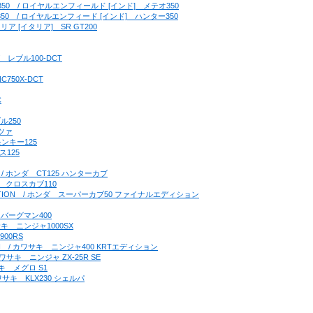
ETEOR350　/ ロイヤルエンフィールド [インド]　メテオ350
UNTER350　/ ロイヤルエンフィード [インド]　ハンター350
アプリリア [イタリア]　SR GT200
ンダ　レブル100-DCT
C750X-DCT
C
ブル250
ルツァ
モンキー125
ス125
25　/ ホンダ　CT125 ハンターカブ
ンダ　クロスカブ110
AL EDITION　/ ホンダ　スーパーカブ50 ファイナルエディション
キ　バーグマン400
カワサキ　ニンジャ1000SX
900RS
EDITON　/ カワサキ　ニンジャ400 KRTエディション
/ カワサキ　ニンジャ ZX-25R SE
ワサキ　メグロ S1
 カワサキ　KLX230 シェルパ