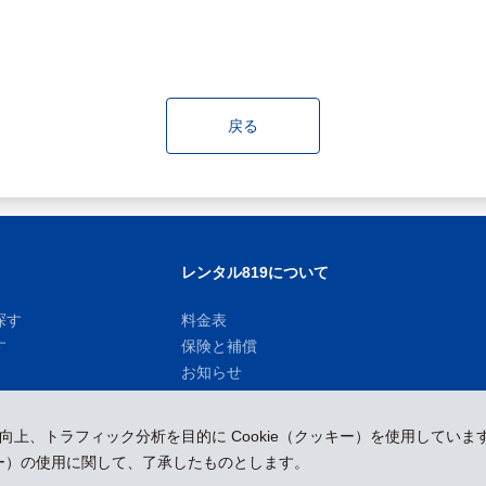
戻る
レンタル819について
探す
料金表
す
保険と補償
お知らせ
性向上、トラフィック分析を目的に Cookie（クッキー）を使用していま
ッキー）の使用に関して、了承したものとします。
運営会社
採用情報
プレスリリース