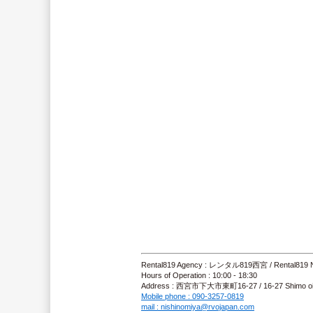
Rental819 Agency : レンタル819西宮 / Rental819
Hours of Operation : 10:00 - 18:30
Address : 西宮市下大市東町16-27 / 16-27 Shimo oichi
Mobile phone : 090-3257-0819
mail : nishinomiya@rvojapan.com