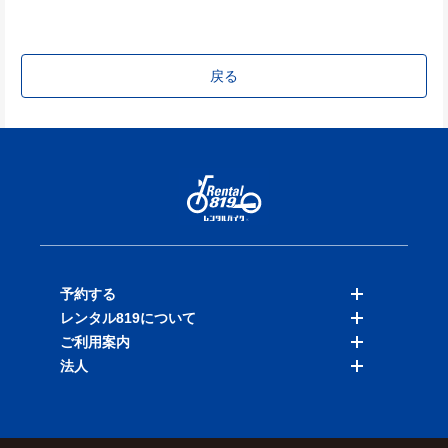
戻る
予約する
レンタル819について
バイクを探す
ご利用案内
店舗を探す
料金表
法人
予約履歴
保険と補償
ご利用ガイド
お知らせ
よくある質問
法人向けサービス
加盟ご希望の方