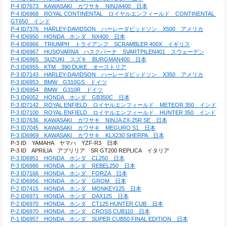
P-4 ID7673　KAWASAKI　カワサキ　NINJA400　日本
P-4 ID6968　ROYAL CONTINENTAL　ロイヤルエンフィールド　CONTINENTAL 
GT650　インド
P-4 ID7376　HARLEY-DAVIDSON　ハーレーダビッドソン　X500　アメリカ
P-4 ID6950　HONDA　ホンダ　NX400　日本
P-4 ID6966　TRIUMPH　トライアンフ　SCRAMBLER 400X　イギリス
P-4 ID6967　HUSQVARNA　ハスクバーナ　SVARTPILEN401　スウェーデン
P-4 ID6965　SUZUKI　スズキ　BURGMAN400　日本
P-3 ID6955　KTM　390 DUKE　オーストリア
P-3 ID7143　HARLEY-DAVIDSON　ハーレーダビッドソン　X350　アメリカ
P-3 ID6953　BMW　G310GS　ドイツ
P-3 ID6954　BMW　G310R　ドイツ
P-3 ID6052　HONDA　ホンダ　GB350C　日本
P-3 ID7142　ROYAL ENFIELD　ロイヤルエンフィールド　METEOR 350　インド
P-3 ID7100　ROYAL ENFIELD　ロイヤルエンフィールド　HUNTER 350　インド
P-3 ID7636　KAWASAKI　カワサキ　NINJA ZX-25R SE　日本
P-3 ID7045　KAWASAKI　カワサキ　MEGURO S1　日本
P-3 ID6969　KAWASAKI　カワサキ　KLX230 SHERPA　日本
P-3 ID　YAMAHA　ヤマハ　YZF-R3　日本
P-3 ID　APRILIA　アプリリア　SR GT200 REPLICA　イタリア
P-3 ID6951　HONDA　ホンダ　CL250　日本
P-3 ID6986　HONDA　ホンダ　REBEL250　日本
P-3 ID7166　HONDA　ホンダ　FORZA　日本
P-2 ID6956　HONDA　ホンダ　GROM　日本
P-2 ID7415　HONDA　ホンダ　MONKEY125　日本
P-2 ID6971　HONDA　ホンダ　DAX125　日本
P-2 ID6970　HONDA　ホンダ　CT125 HUNTER CUB　日本
P-2 ID6970　HONDA　ホンダ　CROSS CUB110　日本
P-1 ID6957　HONDA　ホンダ　SUPER CUB50 FINAL EDITION　日本