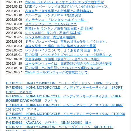
2025.05.13　
2025年　ZX-25R SE もうすぐラインナップに追加予定
2025.05.12　
LINEメンバー　レンタル3回でガソリン給油ゼロサービス
2025.05.11　
右直事故（直進車両と右折車両との接触事故）
2025.05.10　
グループ店　レンタル819 HD須磨 紹介
2025.05.09　
メンテナンス　「レンタル ヘルメット編」
2025.05.08　
スクランブラーは、どんなバイク？
2025.05.07　
開業2ヶ月 ランキング発表 貸出回数・走行距離
2025.05.06　
レンタル819　良い点・不満点 [基本編]
2025.05.05　
レンタル819西宮　周辺駐車場案内
2025.05.04　
ドライブレコーダーは、事故の状況を証明してくれます。
2025.05.03　
事故が発生した場合、頭部と胸部を守るのが重要
2025.05.02　
レンタルバイクについて、よくある質問 三選　其の一
2025.05.01　
図で説明　バイクで立ちゴケしないコツ　すごく簡単なこと
2025.04.30　
完全保存版　定額乗り放題プラン 全２２コース紹介
2025.04.29　
ゴールデンウィークは、高速道路の混み具合には注意が必要
2025.04.28　
図で説明　どの免許証で どのバイクが運転できるか？
2025.04.27　
2025年 ゴールデンウィークの営業について
P-7 ID7155　HARLEY-DAVIDSON　ハーレーダビッドソン　FXBR　アメリカ
P-7 ID6598　INDIAN MOTORCYCLE　インディアンモーターサイクル　SPORT 
CHIEF　アメリカ
P-7 ID6959　INDIAN MOTORCYCLE　インディアンモーターサイクル　CHIEF 
BOBBER DARK HORSE　アメリカ
P-7 ID6961　INDIAN MOTORCYCLE　インディアンモーターサイクル　INDIAN 
101 SCOUT　アメリカ
P-7 ID6960　INDIAN MOTORCYCLE　インディアンモーターサイクル　FTR1200 
CARBON　アメリカ
P-6 ID6962　KAWASAKI　カワサキ　NINJA 1000SX　日本
P-6 ID7206　HARLEY-DAVIDSON　ハーレーダビッドソン　NIGHTSTER 