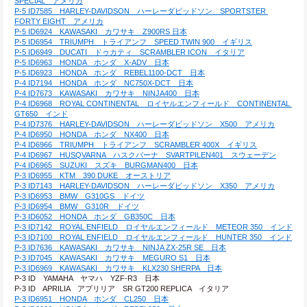
SPECIAL　アメリカ
P-5 ID7585　HARLEY-DAVIDSON　ハーレーダビッドソン　SPORTSTER 
FORTY EIGHT　アメリカ
P-5 ID6924　KAWASAKI　カワサキ　Z900RS 日本
P-5 ID6954　TRIUMPH　トライアンフ　SPEED TWIN 900　イギリス
P-5 ID6949　DUCATI　ドゥカティ　SCRAMBLER ICON　イタリア
P-5 ID6963　HONDA　ホンダ　X-ADV　日本
P-5 ID6923　HONDA　ホンダ　REBEL1100-DCT　日本
P-4 ID7194　HONDA　ホンダ　NC750X-DCT　日本
P-4 ID7673　KAWASAKI　カワサキ　NINJA400　日本
P-4 ID6968　ROYAL CONTINENTAL　ロイヤルエンフィールド　CONTINENTAL 
GT650　インド
P-4 ID7376　HARLEY-DAVIDSON　ハーレーダビッドソン　X500　アメリカ
P-4 ID6950　HONDA　ホンダ　NX400　日本
P-4 ID6966　TRIUMPH　トライアンフ　SCRAMBLER 400X　イギリス
P-4 ID6967　HUSQVARNA　ハスクバーナ　SVARTPILEN401　スウェーデン
P-4 ID6965　SUZUKI　スズキ　BURGMAN400　日本
P-3 ID6955　KTM　390 DUKE　オーストリア
P-3 ID7143　HARLEY-DAVIDSON　ハーレーダビッドソン　X350　アメリカ
P-3 ID6953　BMW　G310GS　ドイツ
P-3 ID6954　BMW　G310R　ドイツ
P-3 ID6052　HONDA　ホンダ　GB350C　日本
P-3 ID7142　ROYAL ENFIELD　ロイヤルエンフィールド　METEOR 350　インド
P-3 ID7100　ROYAL ENFIELD　ロイヤルエンフィールド　HUNTER 350　インド
P-3 ID7636　KAWASAKI　カワサキ　NINJA ZX-25R SE　日本
P-3 ID7045　KAWASAKI　カワサキ　MEGURO S1　日本
P-3 ID6969　KAWASAKI　カワサキ　KLX230 SHERPA　日本
P-3 ID　YAMAHA　ヤマハ　YZF-R3　日本
P-3 ID　APRILIA　アプリリア　SR GT200 REPLICA　イタリア
P-3 ID6951　HONDA　ホンダ　CL250　日本