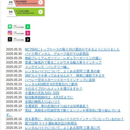
2025.05.31　
NC750Xにトップケースの取り付け選択ができるようになりました
2025.05.30　
バイク用インカム　グループ走行では必需品
2025.05.29　
無鉛プレミアムガソリン・レギュラーガソリンの違い
2025.05.28　
普通二輪免許で乗ることができる輸入車ラインナップ
2025.05.27　
メンテナンス「バッテリー編」
2025.05.26　
レンタルバイクについて、よくある質問 三選 其の参
2025.05.25　
360°カメラを使ってみませんか？　簡単に撮影できます
2025.05.24　
ハーレー空冷スポーツスターラインナップに追加
2025.05.23　
レンタル819西宮 6月営業日のご案内
2025.05.22　
そのタイプのヘルメットを選びますか？
2025.05.21　
今週末の天気 5/21- 5/25
2025.05.20　
軽自動車税納付は、6月2日までに
2025.05.19　
全国の梅雨入りはいつ？
2025.05.18　
交通規則　車の左側のすりぬけは法律違反？
2025.05.17　
実話　高校生が圧縮空気で動くエンジンを実現化に取り組んでいま
す。
2025.05.16　
何を基準に、今のレンタルバイクのラインナップになっているのか？
2025.05.15　
図で説明 マイナ運転免許証の利用法
2025.05.14　
レンタルバイクについて、よくある質問 三選 其に弐