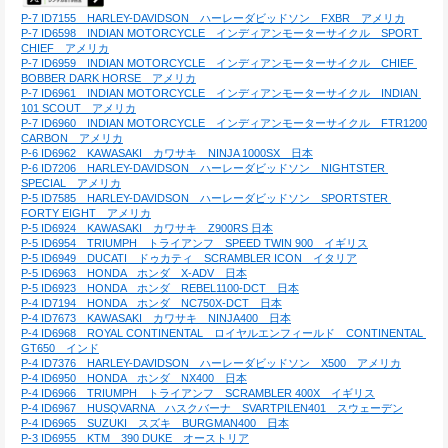
P-7 ID7155　HARLEY-DAVIDSON　ハーレーダビッドソン　FXBR　アメリカ
P-7 ID6598　INDIAN MOTORCYCLE　インディアンモーターサイクル　SPORT 
CHIEF　アメリカ
P-7 ID6959　INDIAN MOTORCYCLE　インディアンモーターサイクル　CHIEF 
BOBBER DARK HORSE　アメリカ
P-7 ID6961　INDIAN MOTORCYCLE　インディアンモーターサイクル　INDIAN 
101 SCOUT　アメリカ
P-7 ID6960　INDIAN MOTORCYCLE　インディアンモーターサイクル　FTR1200 
CARBON　アメリカ
P-6 ID6962　KAWASAKI　カワサキ　NINJA 1000SX　日本
P-6 ID7206　HARLEY-DAVIDSON　ハーレーダビッドソン　NIGHTSTER 
SPECIAL　アメリカ
P-5 ID7585　HARLEY-DAVIDSON　ハーレーダビッドソン　SPORTSTER 
FORTY EIGHT　アメリカ
P-5 ID6924　KAWASAKI　カワサキ　Z900RS 日本
P-5 ID6954　TRIUMPH　トライアンフ　SPEED TWIN 900　イギリス
P-5 ID6949　DUCATI　ドゥカティ　SCRAMBLER ICON　イタリア
P-5 ID6963　HONDA　ホンダ　X-ADV　日本
P-5 ID6923　HONDA　ホンダ　REBEL1100-DCT　日本
P-4 ID7194　HONDA　ホンダ　NC750X-DCT　日本
P-4 ID7673　KAWASAKI　カワサキ　NINJA400　日本
P-4 ID6968　ROYAL CONTINENTAL　ロイヤルエンフィールド　CONTINENTAL 
GT650　インド
P-4 ID7376　HARLEY-DAVIDSON　ハーレーダビッドソン　X500　アメリカ
P-4 ID6950　HONDA　ホンダ　NX400　日本
P-4 ID6966　TRIUMPH　トライアンフ　SCRAMBLER 400X　イギリス
P-4 ID6967　HUSQVARNA　ハスクバーナ　SVARTPILEN401　スウェーデン
P-4 ID6965　SUZUKI　スズキ　BURGMAN400　日本
P-3 ID6955　KTM　390 DUKE　オーストリア