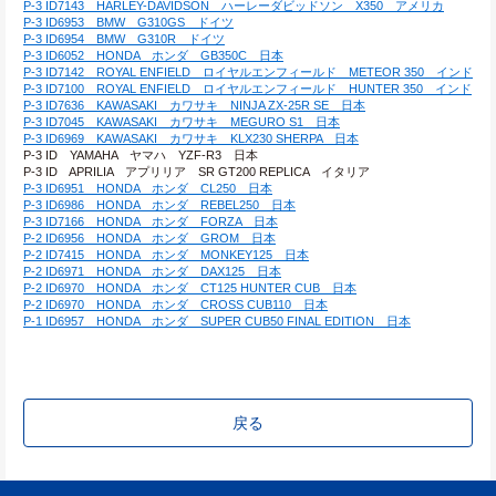
P-3 ID7143　HARLEY-DAVIDSON　ハーレーダビッドソン　X350　アメリカ
P-3 ID6953　BMW　G310GS　ドイツ
P-3 ID6954　BMW　G310R　ドイツ
P-3 ID6052　HONDA　ホンダ　GB350C　日本
P-3 ID7142　ROYAL ENFIELD　ロイヤルエンフィールド　METEOR 350　インド
P-3 ID7100　ROYAL ENFIELD　ロイヤルエンフィールド　HUNTER 350　インド
P-3 ID7636　KAWASAKI　カワサキ　NINJA ZX-25R SE　日本
P-3 ID7045　KAWASAKI　カワサキ　MEGURO S1　日本
P-3 ID6969　KAWASAKI　カワサキ　KLX230 SHERPA　日本
P-3 ID　YAMAHA　ヤマハ　YZF-R3　日本
P-3 ID　APRILIA　アプリリア　SR GT200 REPLICA　イタリア
P-3 ID6951　HONDA　ホンダ　CL250　日本
P-3 ID6986　HONDA　ホンダ　REBEL250　日本
P-3 ID7166　HONDA　ホンダ　FORZA　日本
P-2 ID6956　HONDA　ホンダ　GROM　日本
P-2 ID7415　HONDA　ホンダ　MONKEY125　日本
P-2 ID6971　HONDA　ホンダ　DAX125　日本
P-2 ID6970　HONDA　ホンダ　CT125 HUNTER CUB　日本
P-2 ID6970　HONDA　ホンダ　CROSS CUB110　日本
P-1 ID6957　HONDA　ホンダ　SUPER CUB50 FINAL EDITION　日本
戻る