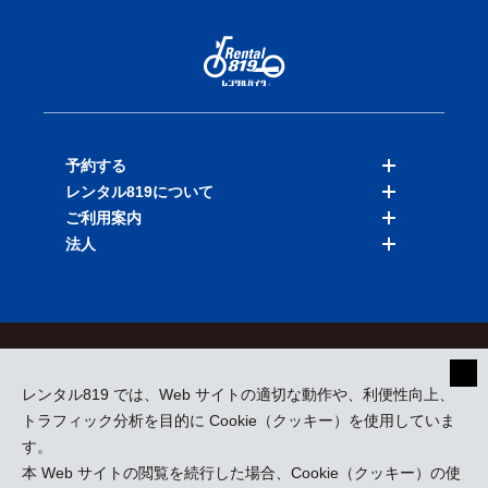
予約する
レンタル819について
バイクを探す
ご利用案内
店舗を探す
料金表
法人
予約履歴
保険と補償
ご利用ガイド
お知らせ
よくある質問
法人向けサービス
加盟ご希望の方
会員規約
プライバシーポリシー
貸渡約款
特定商取引
運営会社
レンタル819 では、Web サイトの適切な動作や、利便性向上、
採用情報
プレスリリース
トラフィック分析を目的に Cookie（クッキー）を使用していま
す。
本 Web サイトの閲覧を続行した場合、Cookie（クッキー）の使
kizuki Rental Service © All Rights Reserved.