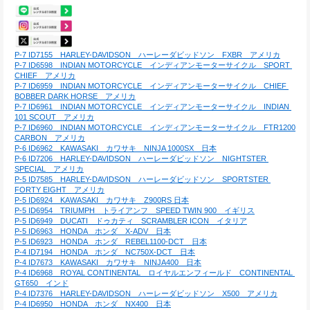
P-7 ID7155　HARLEY-DAVIDSON　ハーレーダビッドソン　FXBR　アメリカ
P-7 ID6598　INDIAN MOTORCYCLE　インディアンモーターサイクル　SPORT 
CHIEF　アメリカ
P-7 ID6959　INDIAN MOTORCYCLE　インディアンモーターサイクル　CHIEF 
BOBBER DARK HORSE　アメリカ
P-7 ID6961　INDIAN MOTORCYCLE　インディアンモーターサイクル　INDIAN 
101 SCOUT　アメリカ
P-7 ID6960　INDIAN MOTORCYCLE　インディアンモーターサイクル　FTR1200 
CARBON　アメリカ
P-6 ID6962　KAWASAKI　カワサキ　NINJA 1000SX　日本
P-6 ID7206　HARLEY-DAVIDSON　ハーレーダビッドソン　NIGHTSTER 
SPECIAL　アメリカ
P-5 ID7585　HARLEY-DAVIDSON　ハーレーダビッドソン　SPORTSTER 
FORTY EIGHT　アメリカ
P-5 ID6924　KAWASAKI　カワサキ　Z900RS 日本
P-5 ID6954　TRIUMPH　トライアンフ　SPEED TWIN 900　イギリス
P-5 ID6949　DUCATI　ドゥカティ　SCRAMBLER ICON　イタリア
P-5 ID6963　HONDA　ホンダ　X-ADV　日本
P-5 ID6923　HONDA　ホンダ　REBEL1100-DCT　日本
P-4 ID7194　HONDA　ホンダ　NC750X-DCT　日本
P-4 ID7673　KAWASAKI　カワサキ　NINJA400　日本
P-4 ID6968　ROYAL CONTINENTAL　ロイヤルエンフィールド　CONTINENTAL 
GT650　インド
P-4 ID7376　HARLEY-DAVIDSON　ハーレーダビッドソン　X500　アメリカ
P-4 ID6950　HONDA　ホンダ　NX400　日本