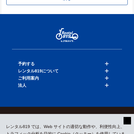
予約する
レンタル819について
バイクを探す
ご利用案内
店舗を探す
料金表
法人
予約履歴
保険と補償
ご利用ガイド
お知らせ
よくある質問
法人向けサービス
加盟ご希望の方
会員規約
プライバシーポリシー
貸渡約款
特定商取引
運営会社
レンタル819 では、Web サイトの適切な動作や、利便性向上、
採用情報
プレスリリース
トラフィック分析を目的に Cookie（クッキー）を使用していま