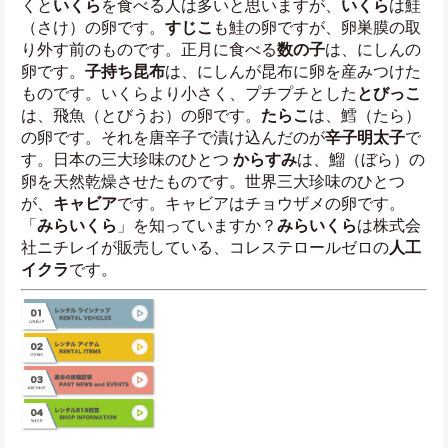
くと
いくら
を食べる人は多いと思いますが、
いくら
は鮭
（さけ）の卵です。
すじこ
も鮭の卵ですが、卵巣膜の取
り外す前のものです。正月に食べる
数の子
は、にしんの
卵です。
子持ち昆布
は、にしんが昆布に卵を産みつけた
ものです。いくらより小さく、プチプチとした
とびっこ
は、飛魚（とびうお）の卵です。
たらこ
は、鱈（たら）
の卵です。それを唐辛子で漬け込んだのが
辛子明太子
で
す。日本の三大珍味のひとつ 
からすみ
は、鰡（ぼら）の
卵を天然乾燥させたものです。世界三大珍味のひとつ
が、
キャビア
です。キャビアはチョウザメの卵です。
「
みらいくら
」を知っていますか？
みらいくら
は株式会
社ニチレイが販売している、コレステロールゼロの
人工
イクラ
です。