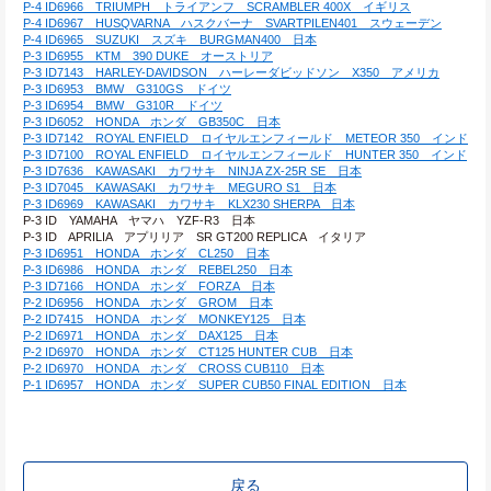
P-4 ID6966　TRIUMPH　トライアンフ　SCRAMBLER 400X　イギリス
P-4 ID6967　HUSQVARNA　ハスクバーナ　SVARTPILEN401　スウェーデン
P-4 ID6965　SUZUKI　スズキ　BURGMAN400　日本
P-3 ID6955　KTM　390 DUKE　オーストリア
P-3 ID7143　HARLEY-DAVIDSON　ハーレーダビッドソン　X350　アメリカ
P-3 ID6953　BMW　G310GS　ドイツ
P-3 ID6954　BMW　G310R　ドイツ
P-3 ID6052　HONDA　ホンダ　GB350C　日本
P-3 ID7142　ROYAL ENFIELD　ロイヤルエンフィールド　METEOR 350　インド
P-3 ID7100　ROYAL ENFIELD　ロイヤルエンフィールド　HUNTER 350　インド
P-3 ID7636　KAWASAKI　カワサキ　NINJA ZX-25R SE　日本
P-3 ID7045　KAWASAKI　カワサキ　MEGURO S1　日本
P-3 ID6969　KAWASAKI　カワサキ　KLX230 SHERPA　日本
P-3 ID　YAMAHA　ヤマハ　YZF-R3　日本
P-3 ID　APRILIA　アプリリア　SR GT200 REPLICA　イタリア
P-3 ID6951　HONDA　ホンダ　CL250　日本
P-3 ID6986　HONDA　ホンダ　REBEL250　日本
P-3 ID7166　HONDA　ホンダ　FORZA　日本
P-2 ID6956　HONDA　ホンダ　GROM　日本
P-2 ID7415　HONDA　ホンダ　MONKEY125　日本
P-2 ID6971　HONDA　ホンダ　DAX125　日本
P-2 ID6970　HONDA　ホンダ　CT125 HUNTER CUB　日本
P-2 ID6970　HONDA　ホンダ　CROSS CUB110　日本
P-1 ID6957　HONDA　ホンダ　SUPER CUB50 FINAL EDITION　日本
戻る