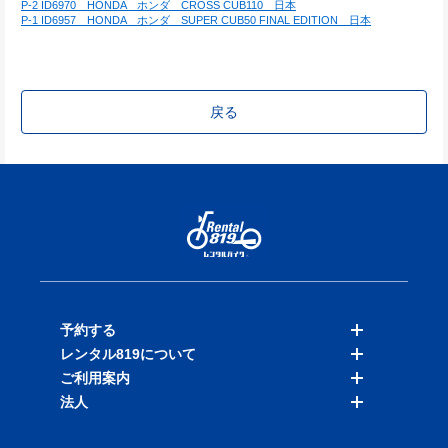
P-2 ID6970　HONDA　ホンダ　CROSS CUB110　日本
P-1 ID6957　HONDA　ホンダ　SUPER CUB50 FINAL EDITION　日本
戻る
予約する
レンタル819について
バイクを探す
ご利用案内
店舗を探す
料金表
法人
予約履歴
保険と補償
ご利用ガイド
お知らせ
よくある質問
法人向けサービス