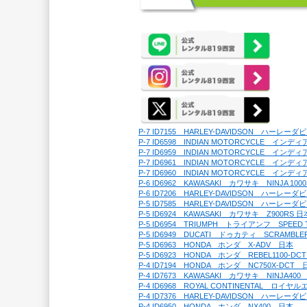
P-7 ID7155　HARLEY-DAVIDSON　ハーレ
P-7 ID6598　INDIAN MOTORCYCLE　イ
P-7 ID6959　INDIAN MOTORCYCLE　イン
P-7 ID6961　INDIAN MOTORCYCLE　イン
P-7 ID6960　INDIAN MOTORCYCLE　イ
P-6 ID6962　KAWASAKI　カワサキ　NINJA 10
P-6 ID7206　HARLEY-DAVIDSON　ハーレー
P-5 ID7585　HARLEY-DAVIDSON　ハーレー
P-5 ID6924　KAWASAKI　カワサキ　Z900RS 日
P-5 ID6954　TRIUMPH　トライアンフ　SPEED
P-5 ID6949　DUCATI　ドゥカティ　SCRAMBL
P-5 ID6963　HONDA　ホンダ　X-ADV　日本
P-5 ID6923　HONDA　ホンダ　REBEL1100-D
P-4 ID7194　HONDA　ホンダ　NC750X-DCT　
P-4 ID7673　KAWASAKI　カワサキ　NINJA40
P-4 ID6968　ROYAL CONTINENTAL　ロイ
P-4 ID7376　HARLEY-DAVIDSON　ハーレ
P-4 ID6950　HONDA　ホンダ　NX400　日本