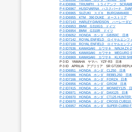
P-4 ID6966　TRIUMPH　トライアンフ　SCRAM
P-4 ID6967　HUSQVARNA　ハスクバーナ　SV
P-4 ID6965　SUZUKI　スズキ　BURGMAN400
P-3 ID6955　KTM　390 DUKE　オーストリア
P-3 ID7143　HARLEY-DAVIDSON　ハーレ
P-3 ID6953　BMW　G310GS　ドイツ
P-3 ID6954　BMW　G310R　ドイツ
P-3 ID6052　HONDA　ホンダ　GB350C　日本
P-3 ID7142　ROYAL ENFIELD　ロイヤルエ
P-3 ID7100　ROYAL ENFIELD　ロイヤルエ
P-3 ID7636　KAWASAKI　カワサキ　NINJA ZX-
P-3 ID7045　KAWASAKI　カワサキ　MEGURO
P-3 ID6969　KAWASAKI　カワサキ　KLX230 S
P-3 ID　YAMAHA　ヤマハ　YZF-R3　日本
P-3 ID　APRILIA　アプリリア　SR GT200 REP
P-3 ID6951　HONDA　ホンダ　CL250　日本
P-3 ID6986　HONDA　ホンダ　REBEL250　日本
P-3 ID7166　HONDA　ホンダ　FORZA　日本
P-2 ID6956　HONDA　ホンダ　GROM　日本
P-2 ID7415　HONDA　ホンダ　MONKEY125　
P-2 ID6971　HONDA　ホンダ　DAX125　日本
P-2 ID6970　HONDA　ホンダ　CT125 HUNTE
P-2 ID6970　HONDA　ホンダ　CROSS CUB11
P-1 ID6957　HONDA　ホンダ　SUPER CUB50 F