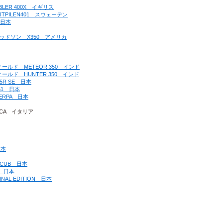
BLER 400X　イギリス
ARTPILEN401　スウェーデン
　日本
ーダビッドソン　X350　アメリカ
ンフィールド　METEOR 350　インド
ンフィールド　HUNTER 350　インド
25R SE　日本
 S1　日本
HERPA　日本
LICA　イタリア
日本
R CUB　日本
0　日本
INAL EDITION　日本