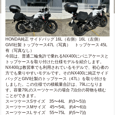
HONDA純正 サイドバッグ 16L（右側）16L（左側）　
GIVI社製 トップケース47L（写真）　トップケース 45L
有（写真なし）
今回は、普通二輪免許で乗れるNX400にパニアケースと
トップケースを取り付けた仕様モデルを紹介します。
NX400は教習車でも利用されているモデルで、初心者の
方でも乗りやすいモデルです。そのNX400に純正サイド
バッグとGIVI社製のトップケース（47L）を取り付けを
しました。この仕様での積載量合計は、79Lになりま
す。容量79Lのスーツケースの場合 7泊分の荷物を積む
ことができます。
スーツケースSサイズ　35〜44L　約3〜5泊
スーツケースMサイズ　45〜54L　約4〜6泊
スーツケースL サイズ　55〜75L　約5〜7泊