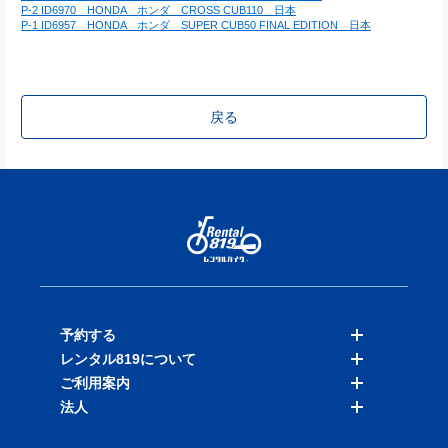
P-2 ID6970　HONDA　ホンダ　CROSS CUB110　日本
P-1 ID6957　HONDA　ホンダ　SUPER CUB50 FINAL EDITION　日本
戻る
予約する
レンタル819について
バイクを探す
ご利用案内
店舗を探す
料金表
法人
予約履歴
保険と補償
ご利用ガイド
お知らせ
よくある質問
法人向けサービス