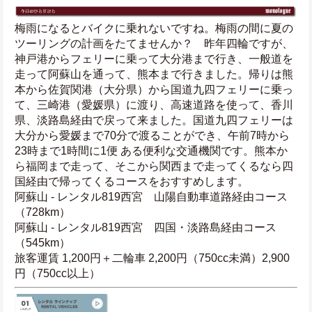
梅雨になるとバイクに乗れないですね。梅雨の間に夏の
ツーリングの計画をたてませんか？　昨年四輪ですが、
神戸港からフェリーに乗って大分港まで行き、一般道を
走って阿蘇山を通って、熊本まで行きました。帰りは熊
本から佐賀関港（大分県）から国道九四フェリーに乗っ
て、三崎港（愛媛県）に渡り、高速道路を使って、香川
県、淡路島経由で戻って来ました。国道九四フェリーは
大分から愛媛まで70分で渡ることができ、午前7時から
23時まで1時間に1便 ある便利な交通機関です。熊本か
ら福岡まで走って、そこから関西まで走ってくるなら四
国経由で帰ってくるコースをおすすめします。
阿蘇山 - レンタル819西宮　山陽自動車道路経由コース
（728km）
阿蘇山 - レンタル819西宮　四国・淡路島経由コース
（545km）
旅客運賃 1,200円＋二輪車 2,200円（750cc未満）2,900
円（750cc以上）