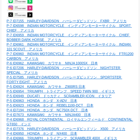
P-7 ID7155　HARLEY-DAVIDSON　ハーレーダビッドソン　FXBR　アメリカ
P-7 ID6598　INDIAN MOTORCYCLE　インディアンモーターサイクル　SPORT 
CHIEF　アメリカ
P-7 ID6959　INDIAN MOTORCYCLE　インディアンモーターサイクル　CHIEF 
BOBBER DARK HORSE　アメリカ
P-7 ID6961　INDIAN MOTORCYCLE　インディアンモーターサイクル　INDIAN 
101 SCOUT　アメリカ
P-7 ID6960　INDIAN MOTORCYCLE　インディアンモーターサイクル　FTR1200 
CARBON　アメリカ
P-6 ID6962　KAWASAKI　カワサキ　NINJA 1000SX　日本
P-6 ID7206　HARLEY-DAVIDSON　ハーレーダビッドソン　NIGHTSTER 
SPECIAL　アメリカ
P-5 ID7585　HARLEY-DAVIDSON　ハーレーダビッドソン　SPORTSTER 
FORTY EIGHT　アメリカ
P-5 ID6924　KAWASAKI　カワサキ　Z900RS 日本
P-5 ID6954　TRIUMPH　トライアンフ　SPEED TWIN 900　イギリス
P-5 ID6949　DUCATI　ドゥカティ　SCRAMBLER ICON　イタリア
P-5 ID6963　HONDA　ホンダ　X-ADV　日本
P-5 ID6923　HONDA　ホンダ　REBEL1100-DCT　日本
P-4 ID7194　HONDA　ホンダ　NC750X-DCT　日本
P-4 ID7673　KAWASAKI　カワサキ　NINJA400　日本
P-4 ID6968　ROYAL CONTINENTAL　ロイヤルエンフィールド　CONTINENTAL 
GT650　インド
P-4 ID7376　HARLEY-DAVIDSON　ハーレーダビッドソン　X500　アメリカ
P-4 ID6950　HONDA　ホンダ　NX400　日本
P-4 ID6966　TRIUMPH　トライアンフ　SCRAMBLER 400X　イギリス