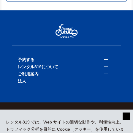
予約する
レンタル819について
バイクを探す
ご利用案内
店舗を探す
料金表
法人
予約履歴
保険と補償
ご利用ガイド
お知らせ
よくある質問
法人向けサービス
加盟ご希望の方
会員規約
プライバシーポリシー
貸渡約款
特定商取引
運営会社
レンタル819 では、Web サイトの適切な動作や、利便性向上、
採用情報
プレスリリース
トラフィック分析を目的に Cookie（クッキー）を使用していま