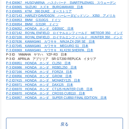
P-4 ID6967　HUSQVARNA　ハスクバーナ　SVARTPILEN401　スウェーデン
P-4 ID6965　SUZUKI　スズキ　BURGMAN400　日本
P-3 ID6955　KTM　390 DUKE　オーストリア
P-3 ID7143　HARLEY-DAVIDSON　ハーレーダビッドソン　X350　アメリカ
P-3 ID6953　BMW　G310GS　ドイツ
P-3 ID6954　BMW　G310R　ドイツ
P-3 ID6052　HONDA　ホンダ　GB350C　日本
P-3 ID7142　ROYAL ENFIELD　ロイヤルエンフィールド　METEOR 350　インド
P-3 ID7100　ROYAL ENFIELD　ロイヤルエンフィールド　HUNTER 350　インド
P-3 ID7636　KAWASAKI　カワサキ　NINJA ZX-25R SE　日本
P-3 ID7045　KAWASAKI　カワサキ　MEGURO S1　日本
P-3 ID6969　KAWASAKI　カワサキ　KLX230 SHERPA　日本
P-3 ID　YAMAHA　ヤマハ　YZF-R3　日本
P-3 ID　APRILIA　アプリリア　SR GT200 REPLICA　イタリア
P-3 ID6951　HONDA　ホンダ　CL250　日本
P-3 ID6986　HONDA　ホンダ　REBEL250　日本
P-3 ID7166　HONDA　ホンダ　FORZA　日本
P-2 ID6956　HONDA　ホンダ　GROM　日本
P-2 ID7415　HONDA　ホンダ　MONKEY125　日本
P-2 ID6971　HONDA　ホンダ　DAX125　日本
P-2 ID6970　HONDA　ホンダ　CT125 HUNTER CUB　日本
P-2 ID6970　HONDA　ホンダ　CROSS CUB110　日本
P-1 ID6957　HONDA　ホンダ　SUPER CUB50 FINAL EDITION　日本
戻る