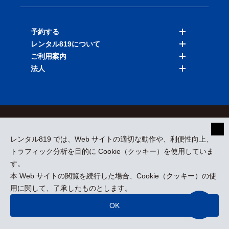
予約する
レンタル819について
バイクを探す
ご利用案内
店舗を探す
料金表
法人
予約履歴
保険と補償
ご利用ガイド
お知らせ
よくある質問
法人向けサービス
加盟ご希望の方
会員規約
プライバシーポリシー
貸渡約款
特定商取引
運営会社
レンタル819 では、Web サイトの適切な動作や、利便性向上、
採用情報
プレスリリース
トラフィック分析を目的に Cookie（クッキー）を使用していま
す。
本 Web サイトの閲覧を続行した場合、Cookie（クッキー）の使
kizuki Rental Service © All Rights Reserved.
用に関して、了承したものとします。
OK