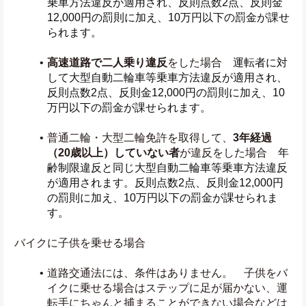
乗車方法違反が適用され、反則点数2点、反則金
12,000円の罰則に加え、10万円以下の罰金が課せ
られます。
高速道路で二人乗り違反
をした場合　
運転者に対
して大型自動二輪車等乗車方法違反が適用され、
反則点数2点、反則金12,000円の罰則に加え、10
万円以下の罰金が課せられます。
普通二輪・大型二輪免許を取得して、
3年経過
（20歳以上）していない者
が違反をした場合　
年
齢制限違反と同じ大型自動二輪車等乗車方法違反
が適用されます。反則点数2点、反則金12,000円
の罰則に加え、10万円以下の罰金が課せられま
す。
バイクに子供を乗せる場合
道路交通法には、条件はありません。　子供をバ
イクに乗せる場合はステップに足が届かない、運
転手にちゃんと捕まることができない場合などは