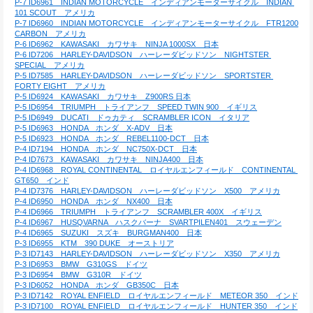
P-7 ID6961　INDIAN MOTORCYCLE　インディアンモーターサイクル　INDIAN 
101 SCOUT　アメリカ
P-7 ID6960　INDIAN MOTORCYCLE　インディアンモーターサイクル　FTR1200 
CARBON　アメリカ
P-6 ID6962　KAWASAKI　カワサキ　NINJA 1000SX　日本
P-6 ID7206　HARLEY-DAVIDSON　ハーレーダビッドソン　NIGHTSTER 
SPECIAL　アメリカ
P-5 ID7585　HARLEY-DAVIDSON　ハーレーダビッドソン　SPORTSTER 
FORTY EIGHT　アメリカ
P-5 ID6924　KAWASAKI　カワサキ　Z900RS 日本
P-5 ID6954　TRIUMPH　トライアンフ　SPEED TWIN 900　イギリス
P-5 ID6949　DUCATI　ドゥカティ　SCRAMBLER ICON　イタリア
P-5 ID6963　HONDA　ホンダ　X-ADV　日本
P-5 ID6923　HONDA　ホンダ　REBEL1100-DCT　日本
P-4 ID7194　HONDA　ホンダ　NC750X-DCT　日本
P-4 ID7673　KAWASAKI　カワサキ　NINJA400　日本
P-4 ID6968　ROYAL CONTINENTAL　ロイヤルエンフィールド　CONTINENTAL 
GT650　インド
P-4 ID7376　HARLEY-DAVIDSON　ハーレーダビッドソン　X500　アメリカ
P-4 ID6950　HONDA　ホンダ　NX400　日本
P-4 ID6966　TRIUMPH　トライアンフ　SCRAMBLER 400X　イギリス
P-4 ID6967　HUSQVARNA　ハスクバーナ　SVARTPILEN401　スウェーデン
P-4 ID6965　SUZUKI　スズキ　BURGMAN400　日本
P-3 ID6955　KTM　390 DUKE　オーストリア
P-3 ID7143　HARLEY-DAVIDSON　ハーレーダビッドソン　X350　アメリカ
P-3 ID6953　BMW　G310GS　ドイツ
P-3 ID6954　BMW　G310R　ドイツ
P-3 ID6052　HONDA　ホンダ　GB350C　日本
P-3 ID7142　ROYAL ENFIELD　ロイヤルエンフィールド　METEOR 350　インド
P-3 ID7100　ROYAL ENFIELD　ロイヤルエンフィールド　HUNTER 350　インド