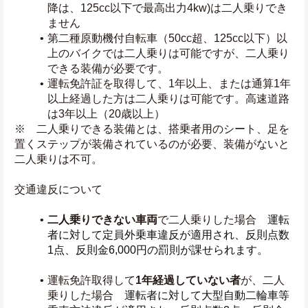
降は、125cc以下で最高出力4kw)は二人乗りでき
ません
第二種原動機付自転車（50cc超、125cc以下）以
上のバイクでは二人乗りは可能ですが、二人乗り
できる装備が必要です。
運転免許証を取得して、1年以上、または通算1年
以上経過した方は二人乗りは可能です。高速道路
は3年以上（20歳以上）
※　二人乗りできる装備とは、搭乗者用のシート、足を
置くステップが装備されているのが必要、装備がないと
二人乗りは不可。
交通違反について
二人乗りできない車両
で二人乗りした場合　
運転
者に対して定員外乗車違反が適用され、反則点数
1点、反則金6,000円の罰則が課せられます。
運転免許取得して
1年経過していない者
が、二人
乗りした場合　
運転者に対して大型自動二輪車等