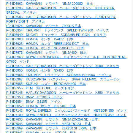
P-6 ID6962　KAWASAKI　カワサキ　NINJA 1000SX　日本
P-6 ID7206　HARLEY-DAVIDSON　ハーレーダビッドソン　NIGHTSTER 
SPECIAL　アメリカ
P-5 ID7585　HARLEY-DAVIDSON　ハーレーダビッドソン　SPORTSTER 
FORTY EIGHT　アメリカ
P-5 ID6924　KAWASAKI　カワサキ　Z900RS 日本
P-5 ID6954　TRIUMPH　トライアンフ　SPEED TWIN 900　イギリス
P-5 ID6949　DUCATI　ドゥカティ　SCRAMBLER ICON　イタリア
P-5 ID6963　HONDA　ホンダ　X-ADV　日本
P-5 ID6923　HONDA　ホンダ　REBEL1100-DCT　日本
P-4 ID7194　HONDA　ホンダ　NC750X-DCT　日本
P-4 ID7673　KAWASAKI　カワサキ　NINJA400　日本
P-4 ID6968　ROYAL CONTINENTAL　ロイヤルエンフィールド　CONTINENTAL 
GT650　インド
P-4 ID7376　HARLEY-DAVIDSON　ハーレーダビッドソン　X500　アメリカ
P-4 ID6950　HONDA　ホンダ　NX400　日本
P-4 ID6966　TRIUMPH　トライアンフ　SCRAMBLER 400X　イギリス
P-4 ID6967　HUSQVARNA　ハスクバーナ　SVARTPILEN401　スウェーデン
P-4 ID6965　SUZUKI　スズキ　BURGMAN400　日本
P-3 ID6955　KTM　390 DUKE　オーストリア
P-3 ID7143　HARLEY-DAVIDSON　ハーレーダビッドソン　X350　アメリカ
P-3 ID6953　BMW　G310GS　ドイツ
P-3 ID6954　BMW　G310R　ドイツ
P-3 ID6052　HONDA　ホンダ　GB350C　日本
P-3 ID7142　ROYAL ENFIELD　ロイヤルエンフィールド　METEOR 350　インド
P-3 ID7100　ROYAL ENFIELD　ロイヤルエンフィールド　HUNTER 350　インド
P-3 ID7636　KAWASAKI　カワサキ　NINJA ZX-25R SE　日本
P-3 ID7045　KAWASAKI　カワサキ　MEGURO S1　日本
P-3 ID6969　KAWASAKI　カワサキ　KLX230 SHERPA　日本
P-3 ID7847　YAMAHA　ヤマハ　YZF-R3　日本