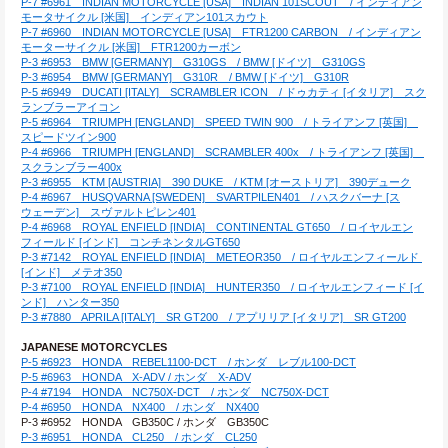
P-7 #6961　INDIAN MOTORCYCLE [USA]　INDIAN 101SCOUT　/ インディアン
モータサイクル [米国]　インディアン101スカウト
P-7 #6960　INDIAN MOTORCYCLE [USA]　FTR1200 CARBON　/ インディアン
モーターサイクル [米国]　FTR1200カーボン
P-3 #6953　BMW [GERMANY]　G310GS　/ BMW [ドイツ]　G310GS
P-3 #6954　BMW [GERMANY]　G310R　/ BMW [ドイツ]　G310R
P-5 #6949　DUCATI [ITALY]　SCRAMBLER ICON　/ ドゥカティ [イタリア]　スク
ランブラーアイコン
P-5 #6964　TRIUMPH [ENGLAND]　SPEED TWIN 900　/ トライアンフ [英国]　
スピードツイン900
P-4 #6966　TRIUMPH [ENGLAND]　SCRAMBLER 400x　/ トライアンフ [英国]　
スクランブラー400x
P-3 #6955　KTM [AUSTRIA]　390 DUKE　/ KTM [オーストリア]　390デューク
P-4 #6967　HUSQVARNA [SWEDEN]　SVARTPILEN401　/ ハスクバーナ [ス
ウェーデン]　スヴァルトピレン401
P-4 #6968　ROYAL ENFIELD [INDIA]　CONTINENTAL GT650　/ ロイヤルエン
フィールド [インド]　コンチネンタルGT650
P-3 #7142　ROYAL ENFIELD [INDIA]　METEOR350　/ ロイヤルエンフィールド 
[インド]　メテオ350
P-3 #7100　ROYAL ENFIELD [INDIA]　HUNTER350　/ ロイヤルエンフィード [イ
ンド]　ハンター350
P-3 #7880　APRILA [ITALY]　SR GT200　/ アプリリア [イタリア]　SR GT200
JAPANESE MOTORCYCLES
P-5 #6923　HONDA　REBEL1100-DCT　/ ホンダ　レブル100-DCT
P-5 #6963　HONDA　X-ADV / ホンダ　X-ADV
P-4 #7194　HONDA　NC750X-DCT　/ ホンダ　NC750X-DCT
P-4 #6950　HONDA　NX400　/ ホンダ　NX400
P-3 #6952　HONDA　GB350C / ホンダ　GB350C
P-3 #6951　HONDA　CL250　/ ホンダ　CL250