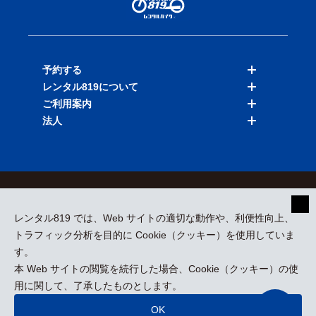
予約する
レンタル819について
バイクを探す
ご利用案内
店舗を探す
料金表
法人
予約履歴
保険と補償
ご利用ガイド
お知らせ
よくある質問
法人向けサービス
加盟ご希望の方
会員規約
プライバシーポリシー
貸渡約款
特定商取引
運営会社
レンタル819 では、Web サイトの適切な動作や、利便性向上、
採用情報
プレスリリース
トラフィック分析を目的に Cookie（クッキー）を使用していま
す。
本 Web サイトの閲覧を続行した場合、Cookie（クッキー）の使
kizuki Rental Service © All Rights Reserved.
用に関して、了承したものとします。
OK