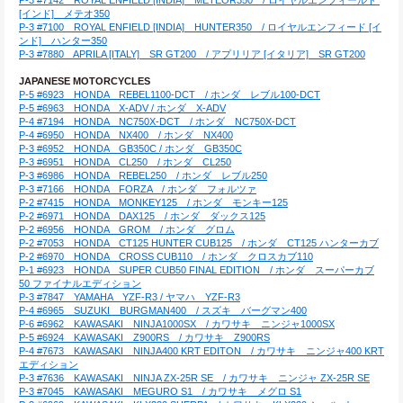
[インド]　メテオ350
P-3 #7100　ROYAL ENFIELD [INDIA]　HUNTER350　/ ロイヤルエンフィード [イ
ンド]　ハンター350
P-3 #7880　APRILA [ITALY]　SR GT200　/ アプリリア [イタリア]　SR GT200
JAPANESE MOTORCYCLES
P-5 #6923　HONDA　REBEL1100-DCT　/ ホンダ　レブル100-DCT
P-5 #6963　HONDA　X-ADV / ホンダ　X-ADV
P-4 #7194　HONDA　NC750X-DCT　/ ホンダ　NC750X-DCT
P-4 #6950　HONDA　NX400　/ ホンダ　NX400
P-3 #6952　HONDA　GB350C / ホンダ　GB350C
P-3 #6951　HONDA　CL250　/ ホンダ　CL250
P-3 #6986　HONDA　REBEL250　/ ホンダ　レブル250
P-3 #7166　HONDA　FORZA　/ ホンダ　フォルツァ
P-2 #7415　HONDA　MONKEY125　/ ホンダ　モンキー125
P-2 #6971　HONDA　DAX125　/ ホンダ　ダックス125
P-2 #6956　HONDA　GROM　/ ホンダ　グロム
P-2 #7053　HONDA　CT125 HUNTER CUB125　/ ホンダ　CT125 ハンターカブ
P-2 #6970　HONDA　CROSS CUB110　/ ホンダ　クロスカブ110
P-1 #6923　HONDA　SUPER CUB50 FINAL EDITION　/ ホンダ　スーパーカブ
50 ファイナルエディション
P-3 #7847　YAMAHA　YZF-R3 / ヤマハ　YZF-R3
P-4 #6965　SUZUKI　BURGMAN400　/ スズキ　バーグマン400
P-6 #6962　KAWASAKI　NINJA1000SX　/ カワサキ　ニンジャ1000SX
P-5 #6924　KAWASAKI　Z900RS　/ カワサキ　Z900RS
P-4 #7673　KAWASAKI　NINJA400 KRT EDITON　/ カワサキ　ニンジャ400 KRT
エディション
P-3 #7636　KAWASAKI　NINJA ZX-25R SE　/ カワサキ　ニンジャ ZX-25R SE
P-3 #7045　KAWASAKI　MEGURO S1　/ カワサキ　メグロ S1