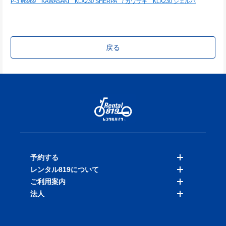
P-3 #6969　KAWASAKI　KLX230 SHERPA　/ カワサキ　KLX230 シェルパ
戻る
予約する
レンタル819について
バイクを探す
ご利用案内
店舗を探す
料金表
法人
予約履歴
保険と補償
ご利用ガイド
お知らせ
よくある質問
法人向けサービス
加盟ご希望の方