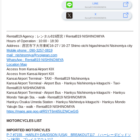
Rental819 Agency : レンタル819西宮 / Rental819 NISHINOMIYA
Hours of Operation : 10:00 - 18:30
Address : 西宮市下大市東町16-27 / 16-27 Shimo oichi higashimachi Nisinomiya city
Mobile phone : 090-3257-0819
mail : nishinomiya@rvojapan.com
WhatsApp : Rental819 NISHINOMIYA
Location Map
Access from Kansai Airport KIX
Access from Kansai Airport KIX
Kansai Airport Terminal - TAXI - Rental819 Nishinomiya
Kansai Airport Terminal - Airport Bus - Hankyu Nishinomiya-kitaguchi - Taxi- 
Rental819 NISHINOMIYA
Kansai Airport Terminal - Airport Bus - Hankyu Nishinomiya-kitaguchi - Hankyu 
Mondo Yakujin Sta. - walk- Rental819 NISHINOMIYA
Hankyu Osaka Umeda Station - Hankyu Nishinoiya-kitaguchi - Hankyu Mondo 
Yakujin Sta - walk - Rental819 NISHINOMIYA
https://maps.app.goo.gl/R5YT6m65UZNjCwGt5
MOTORCYCLES LIST
IMPORTED MOTORCYLES
P-7 #7155　HARLEY-DAVIDSON [USA]　BREAKOUT117　/ ハーレーダビッドソ
ン [米国]　ブレイクアウト117