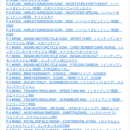
P-5 #7206　HARLEY-DAVIDSON [USA]　SPORTSTER FORTY-EIGHT　/ ハー
レーダビッドソン [米国]　スポーツスターフォーティエイト
P-6 #7206　HARLEY-DAVIDSON [USA}　NIGHTSTER SPECIAL　/ ハーレーダ
ビッドソン [米国]　ナイトスター
P-4 #7376　HARLEY-DAVIDSON [USA]　X500　/ ハーレーダビッドソン [米国]　
X500
P-3 #7143　HARLEY-DAVIDSON [USA]　X350　/ ハーレーダビッドソン [米国]　
X350
P-7 #6598　INDIAN MOTORCYCLE [USA]　SPORT CHIEF　/ インディアンモー
ターサイクル [米国]　スポーツチーフ
P-7 #6959　INDIAN MOTORCYCLE [USA]　CHIEF BOBBER DARK HORSE　/ イ
ンディアンモーターサイクル [米国]　チーフボバーダークホース
P-7 #6961　INDIAN MOTORCYCLE [USA]　INDIAN 101SCOUT　/ インディアン
モータサイクル [米国]　インディアン101スカウト
P-7 #6960　INDIAN MOTORCYCLE [USA]　FTR1200 CARBON　/ インディアン
モーターサイクル [米国]　FTR1200カーボン
P-3 #6953　BMW [GERMANY]　G310GS　/ BMW [ドイツ]　G310GS
P-3 #6954　BMW [GERMANY]　G310R　/ BMW [ドイツ]　G310R
P-5 #6949　DUCATI [ITALY]　SCRAMBLER ICON　/ ドゥカティ [イタリア]　スク
ランブラーアイコン
P-5 #6964　TRIUMPH [ENGLAND]　SPEED TWIN 900　/ トライアンフ [英国]　
スピードツイン900
P-4 #6966　TRIUMPH [ENGLAND]　SCRAMBLER 400x　/ トライアンフ [英国]　
スクランブラー400x
P-3 #6955　KTM [AUSTRIA]　390 DUKE　/ KTM [オーストリア]　390デューク
P-4 #6967　HUSQVARNA [SWEDEN]　SVARTPILEN401　/ ハスクバーナ [ス
ウェーデン]　スヴァルトピレン401
P-4 #6968　ROYAL ENFIELD [INDIA]　CONTINENTAL GT650　/ ロイヤルエン
フィールド [インド]　コンチネンタルGT650
P-3 #7142　ROYAL ENFIELD [INDIA]　METEOR350　/ ロイヤルエンフィールド 