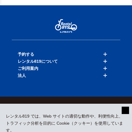
予約する
レンタル819について
バイクを探す
ご利用案内
店舗を探す
料金表
法人
予約履歴
保険と補償
ご利用ガイド
お知らせ
よくある質問
法人向けサービス
加盟ご希望の方
会員規約
プライバシーポリシー
貸渡約款
特定商取引
運営会社
レンタル819 では、Web サイトの適切な動作や、利便性向上、
採用情報
プレスリリース
トラフィック分析を目的に Cookie（クッキー）を使用していま
す。