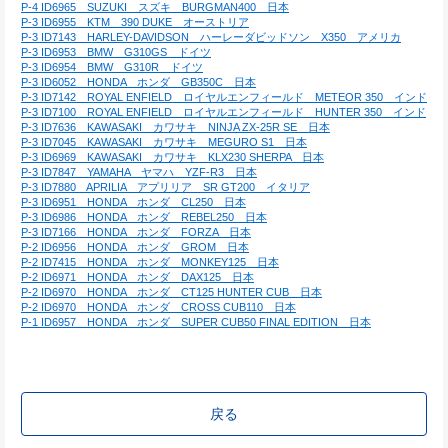
P-4 ID6965　SUZUKI　スズキ　BURGMAN400　日本
P-3 ID6955　KTM　390 DUKE　オーストリア
P-3 ID7143　HARLEY-DAVIDSON　ハーレーダビッドソン　X350　アメリカ
P-3 ID6953　BMW　G310GS　ドイツ
P-3 ID6954　BMW　G310R　ドイツ
P-3 ID6052　HONDA　ホンダ　GB350C　日本
P-3 ID7142　ROYAL ENFIELD　ロイヤルエンフィールド　METEOR 350　インド
P-3 ID7100　ROYAL ENFIELD　ロイヤルエンフィールド　HUNTER 350　インド
P-3 ID7636　KAWASAKI　カワサキ　NINJA ZX-25R SE　日本
P-3 ID7045　KAWASAKI　カワサキ　MEGURO S1　日本
P-3 ID6969　KAWASAKI　カワサキ　KLX230 SHERPA　日本
P-3 ID7847　YAMAHA　ヤマハ　YZF-R3　日本
P-3 ID7880　APRILIA　アプリリア　SR GT200　イタリア
P-3 ID6951　HONDA　ホンダ　CL250　日本
P-3 ID6986　HONDA　ホンダ　REBEL250　日本
P-3 ID7166　HONDA　ホンダ　FORZA　日本
P-2 ID6956　HONDA　ホンダ　GROM　日本
P-2 ID7415　HONDA　ホンダ　MONKEY125　日本
P-2 ID6971　HONDA　ホンダ　DAX125　日本
P-2 ID6970　HONDA　ホンダ　CT125 HUNTER CUB　日本
P-2 ID6970　HONDA　ホンダ　CROSS CUB110　日本
P-1 ID6957　HONDA　ホンダ　SUPER CUB50 FINAL EDITION　日本
戻る