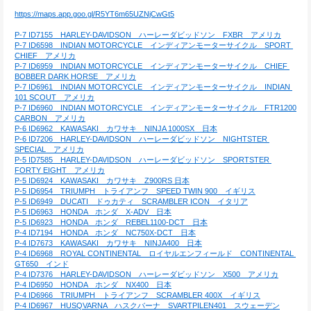
https://maps.app.goo.gl/R5YT6m65UZNjCwGt5
P-7 ID7155　HARLEY-DAVIDSON　ハーレーダビッドソン　FXBR　アメリカ
P-7 ID6598　INDIAN MOTORCYCLE　インディアンモーターサイクル　SPORT 
CHIEF　アメリカ
P-7 ID6959　INDIAN MOTORCYCLE　インディアンモーターサイクル　CHIEF 
BOBBER DARK HORSE　アメリカ
P-7 ID6961　INDIAN MOTORCYCLE　インディアンモーターサイクル　INDIAN 
101 SCOUT　アメリカ
P-7 ID6960　INDIAN MOTORCYCLE　インディアンモーターサイクル　FTR1200 
CARBON　アメリカ
P-6 ID6962　KAWASAKI　カワサキ　NINJA 1000SX　日本
P-6 ID7206　HARLEY-DAVIDSON　ハーレーダビッドソン　NIGHTSTER 
SPECIAL　アメリカ
P-5 ID7585　HARLEY-DAVIDSON　ハーレーダビッドソン　SPORTSTER 
FORTY EIGHT　アメリカ
P-5 ID6924　KAWASAKI　カワサキ　Z900RS 日本
P-5 ID6954　TRIUMPH　トライアンフ　SPEED TWIN 900　イギリス
P-5 ID6949　DUCATI　ドゥカティ　SCRAMBLER ICON　イタリア
P-5 ID6963　HONDA　ホンダ　X-ADV　日本
P-5 ID6923　HONDA　ホンダ　REBEL1100-DCT　日本
P-4 ID7194　HONDA　ホンダ　NC750X-DCT　日本
P-4 ID7673　KAWASAKI　カワサキ　NINJA400　日本
P-4 ID6968　ROYAL CONTINENTAL　ロイヤルエンフィールド　CONTINENTAL 
GT650　インド
P-4 ID7376　HARLEY-DAVIDSON　ハーレーダビッドソン　X500　アメリカ
P-4 ID6950　HONDA　ホンダ　NX400　日本
P-4 ID6966　TRIUMPH　トライアンフ　SCRAMBLER 400X　イギリス
P-4 ID6967　HUSQVARNA　ハスクバーナ　SVARTPILEN401　スウェーデン