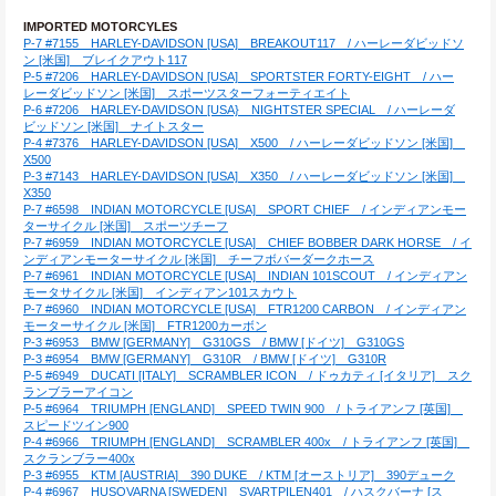
IMPORTED MOTORCYLES
P-7 #7155　HARLEY-DAVIDSON [USA]　BREAKOUT117　/ ハーレーダビッドソ
ン [米国]　ブレイクアウト117
P-5 #7206　HARLEY-DAVIDSON [USA]　SPORTSTER FORTY-EIGHT　/ ハー
レーダビッドソン [米国]　スポーツスターフォーティエイト
P-6 #7206　HARLEY-DAVIDSON [USA}　NIGHTSTER SPECIAL　/ ハーレーダ
ビッドソン [米国]　ナイトスター
P-4 #7376　HARLEY-DAVIDSON [USA]　X500　/ ハーレーダビッドソン [米国]　
X500
P-3 #7143　HARLEY-DAVIDSON [USA]　X350　/ ハーレーダビッドソン [米国]　
X350
P-7 #6598　INDIAN MOTORCYCLE [USA]　SPORT CHIEF　/ インディアンモー
ターサイクル [米国]　スポーツチーフ
P-7 #6959　INDIAN MOTORCYCLE [USA]　CHIEF BOBBER DARK HORSE　/ イ
ンディアンモーターサイクル [米国]　チーフボバーダークホース
P-7 #6961　INDIAN MOTORCYCLE [USA]　INDIAN 101SCOUT　/ インディアン
モータサイクル [米国]　インディアン101スカウト
P-7 #6960　INDIAN MOTORCYCLE [USA]　FTR1200 CARBON　/ インディアン
モーターサイクル [米国]　FTR1200カーボン
P-3 #6953　BMW [GERMANY]　G310GS　/ BMW [ドイツ]　G310GS
P-3 #6954　BMW [GERMANY]　G310R　/ BMW [ドイツ]　G310R
P-5 #6949　DUCATI [ITALY]　SCRAMBLER ICON　/ ドゥカティ [イタリア]　スク
ランブラーアイコン
P-5 #6964　TRIUMPH [ENGLAND]　SPEED TWIN 900　/ トライアンフ [英国]　
スピードツイン900
P-4 #6966　TRIUMPH [ENGLAND]　SCRAMBLER 400x　/ トライアンフ [英国]　
スクランブラー400x
P-3 #6955　KTM [AUSTRIA]　390 DUKE　/ KTM [オーストリア]　390デューク
P-4 #6967　HUSQVARNA [SWEDEN]　SVARTPILEN401　/ ハスクバーナ [ス