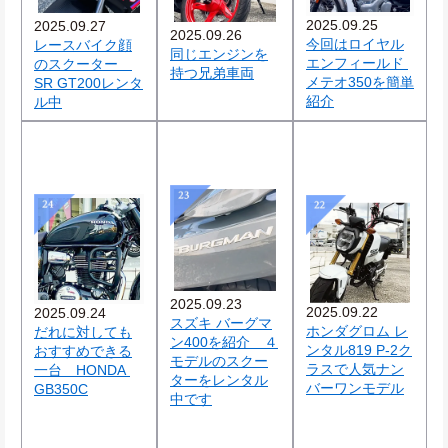
2025.09.25
2025.09.27
2025.09.26
今回はロイヤル
レースバイク顔
同じエンジンを
エンフィールド 
のスクーター　
持つ兄弟車両
メテオ350を簡単
SR GT200レンタ
紹介
ル中
2025.09.23
2025.09.22
2025.09.24
スズキ バーグマ
ホンダグロム レ
だれに対しても
ン400を紹介　４
ンタル819 P-2ク
おすすめできる
モデルのスクー
ラスで人気ナン
一台　HONDA 
ターをレンタル
バーワンモデル
GB350C
中です