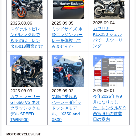
2025.09.04
2025.09.06
2025.09.05
カワサキ　
スヴァルトピレ
ミッドサイズ 水
KLX230 シェル
ンがレンタルで
冷エンジン ハー
パで一人ツーリ
きるのは、レン
レーを体験して
ング
タル819西宮だけ
みませんか
2025.09.01
2025.09.03
2025.09.02
今年2025年も9
カフェレーサー
気軽に乗れる
月になりまし
GT650 VS ネオ
ハーレーダビッ
た。レンタル819
クラッシックモ
ドソン Xモデ
西宮 9月の営業
デル SPEED 
ル。 X350 and 
日の案内
TWIN900
X500
MOTORCYCLES LIST