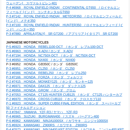
ウェーデン]　スヴァルトピレン401
P-4 #6968　ROYAL ENFIELD [INDIA]　CONTINENTAL GT650　/ ロイヤルエン
フィールド [インド]　コンチネンタルGT650
P-3 #7142　ROYAL ENFIELD [INDIA]　METEOR350　/ ロイヤルエンフィールド 
[インド]　メテオ350
P-3 #7100　ROYAL ENFIELD [INDIA]　HUNTER350　/ ロイヤルエンフィード [イ
ンド]　ハンター350
P-3 #7880　APRILA [ITALY]　SR GT200　/ アプリリア [イタリア]　SR GT200
JAPANESE MOTORCYCLES
P-5 #6923　HONDA　REBEL1100-DCT　/ ホンダ　レブル100-DCT
P-5 #6963　HONDA　X-ADV / ホンダ　X-ADV
P-4 #7194　HONDA　NC750X-DCT　/ ホンダ　NC750X-DCT
P-4 #6950　HONDA　NX400　/ ホンダ　NX400
P-3 #6952　HONDA　GB350C / ホンダ　GB350C
P-3 #6951　HONDA　CL250　/ ホンダ　CL250
P-3 #6986　HONDA　REBEL250　/ ホンダ　レブル250
P-3 #7166　HONDA　FORZA　/ ホンダ　フォルツァ
P-2 #7415　HONDA　MONKEY125　/ ホンダ　モンキー125
P-2 #6971　HONDA　DAX125　/ ホンダ　ダックス125
P-2 #6956　HONDA　GROM　/ ホンダ　グロム
P-2 #7053　HONDA　CT125 HUNTER CUB125　/ ホンダ　CT125 ハンターカブ
P-2 #6970　HONDA　CROSS CUB110　/ ホンダ　クロスカブ110
P-1 #6923　HONDA　SUPER CUB50 FINAL EDITION　/ ホンダ　スーパーカブ
50 ファイナルエディション
P-3 #7847　YAMAHA　YZF-R3 / ヤマハ　YZF-R3
P-4 #6965　SUZUKI　BURGMAN400　/ スズキ　バーグマン400
P-6 #6962　KAWASAKI　NINJA1000SX　/ カワサキ　ニンジャ1000SX
P-5 #6924　KAWASAKI　Z900RS　/ カワサキ　Z900RS
P-4 #7673　KAWASAKI　NINJA400 KRT EDITON　/ カワサキ　ニンジャ400 KRT