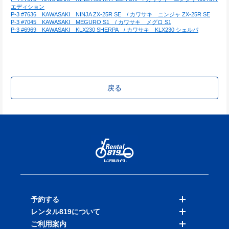
エディション
P-3 #7636　KAWASAKI　NINJA ZX-25R SE　/ カワサキ　ニンジャ ZX-25R SE
P-3 #7045　KAWASAKI　MEGURO S1　/ カワサキ　メグロ S1
P-3 #6969　KAWASAKI　KLX230 SHERPA　/ カワサキ　KLX230 シェルパ
戻る
予約する
レンタル819について
バイクを探す
ご利用案内