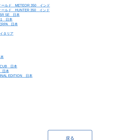
ンフィールド　METEOR 350　インド
ンフィールド　HUNTER 350　インド
25R SE　日本
 S1　日本
HERPA　日本
0　イタリア
日本
R CUB　日本
0　日本
INAL EDITION　日本
戻る