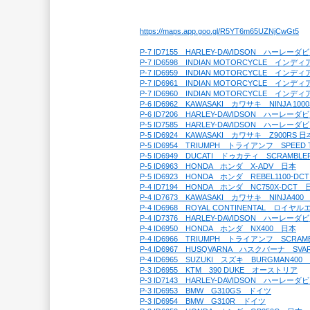
https://maps.app.goo.gl/R5YT6m65UZNjCwGt5
P-7 ID7155　HARLEY-DAVIDSON　ハーレ
P-7 ID6598　INDIAN MOTORCYCLE　イ
P-7 ID6959　INDIAN MOTORCYCLE　イン
P-7 ID6961　INDIAN MOTORCYCLE　イン
P-7 ID6960　INDIAN MOTORCYCLE　イ
P-6 ID6962　KAWASAKI　カワサキ　NINJA 10
P-6 ID7206　HARLEY-DAVIDSON　ハーレー
P-5 ID7585　HARLEY-DAVIDSON　ハーレー
P-5 ID6924　KAWASAKI　カワサキ　Z900RS 日
P-5 ID6954　TRIUMPH　トライアンフ　SPEED
P-5 ID6949　DUCATI　ドゥカティ　SCRAMBL
P-5 ID6963　HONDA　ホンダ　X-ADV　日本
P-5 ID6923　HONDA　ホンダ　REBEL1100-D
P-4 ID7194　HONDA　ホンダ　NC750X-DCT　
P-4 ID7673　KAWASAKI　カワサキ　NINJA40
P-4 ID6968　ROYAL CONTINENTAL　ロイ
P-4 ID7376　HARLEY-DAVIDSON　ハーレ
P-4 ID6950　HONDA　ホンダ　NX400　日本
P-4 ID6966　TRIUMPH　トライアンフ　SCRAM
P-4 ID6967　HUSQVARNA　ハスクバーナ　SV
P-4 ID6965　SUZUKI　スズキ　BURGMAN400
P-3 ID6955　KTM　390 DUKE　オーストリア
P-3 ID7143　HARLEY-DAVIDSON　ハーレ
P-3 ID6953　BMW　G310GS　ドイツ
P-3 ID6954　BMW　G310R　ドイツ