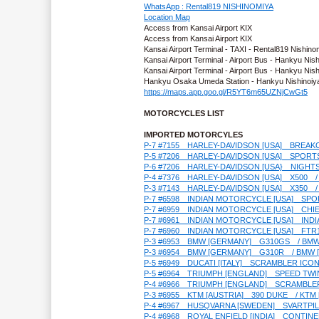
WhatsApp : Rental819 NISHINOMIYA
Location Map
Access from Kansai Airport KIX
Access from Kansai Airport KIX
Kansai Airport Terminal - TAXI - Rental819 Nishino
Kansai Airport Terminal - Airport Bus - Hankyu Ni
Kansai Airport Terminal - Airport Bus - Hankyu N
Hankyu Osaka Umeda Station - Hankyu Nishinoiya
https://maps.app.goo.gl/R5YT6m65UZNjCwGt5
MOTORCYCLES LIST
IMPORTED MOTORCYLES
P-7 #7155　HARLEY-DAVIDSON [USA]　
P-5 #7206　HARLEY-DAVIDSON [USA]
P-6 #7206　HARLEY-DAVIDSON [USA}　
P-4 #7376　HARLEY-DAVIDSON [USA]　X5
P-3 #7143　HARLEY-DAVIDSON [USA]　X3
P-7 #6598　INDIAN MOTORCYCLE [US
P-7 #6959　INDIAN MOTORCYCLE [US
P-7 #6961　INDIAN MOTORCYCLE [US
P-7 #6960　INDIAN MOTORCYCLE [USA
P-3 #6953　BMW [GERMANY]　G310GS　/ BM
P-3 #6954　BMW [GERMANY]　G310R　/ BMW
P-5 #6949　DUCATI [ITALY]　SCRAMBL
P-5 #6964　TRIUMPH [ENGLAND]　SPEED
P-4 #6966　TRIUMPH [ENGLAND]　SCRAM
P-3 #6955　KTM [AUSTRIA]　390 DUKE　/
P-4 #6967　HUSQVARNA [SWEDEN]　SV
P-4 #6968　ROYAL ENFIELD [INDIA]　C