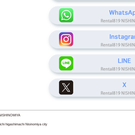
 NISHINOMIYA
 higashimachi Nisinomiya city