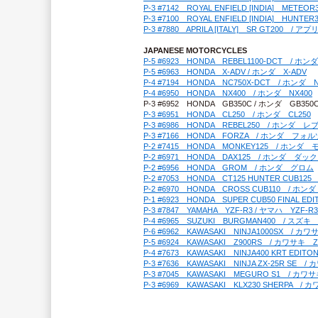
P-3 #7142　ROYAL ENFIELD [INDIA]　M
P-3 #7100　ROYAL ENFIELD [INDIA]　H
P-3 #7880　APRILA [ITALY]　SR GT200　/ 
JAPANESE MOTORCYCLES
P-5 #6923　HONDA　REBEL1100-DCT　/ ホ
P-5 #6963　HONDA　X-ADV / ホンダ　X-ADV
P-4 #7194　HONDA　NC750X-DCT　/ ホンダ　N
P-4 #6950　HONDA　NX400　/ ホンダ　NX400
P-3 #6952　HONDA　GB350C / ホンダ　GB350
P-3 #6951　HONDA　CL250　/ ホンダ　CL250
P-3 #6986　HONDA　REBEL250　/ ホンダ　レ
P-3 #7166　HONDA　FORZA　/ ホンダ　フォ
P-2 #7415　HONDA　MONKEY125　/ ホンダ　
P-2 #6971　HONDA　DAX125　/ ホンダ　ダック
P-2 #6956　HONDA　GROM　/ ホンダ　グロム
P-2 #7053　HONDA　CT125 HUNTER CUB1
P-2 #6970　HONDA　CROSS CUB110　/ ホ
P-1 #6923　HONDA　SUPER CUB50 FIN
P-3 #7847　YAMAHA　YZF-R3 / ヤマハ　YZF-R3
P-4 #6965　SUZUKI　BURGMAN400　/ スズ
P-6 #6962　KAWASAKI　NINJA1000SX　/ 
P-5 #6924　KAWASAKI　Z900RS　/ カワサキ　Z
P-4 #7673　KAWASAKI　NINJA400 KRT 
P-3 #7636　KAWASAKI　NINJA ZX-25R SE　
P-3 #7045　KAWASAKI　MEGURO S1　/ カ
P-3 #6969　KAWASAKI　KLX230 SHERPA　/