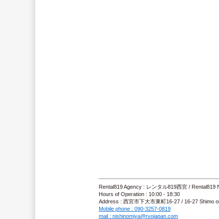
Rental819 Agency : レンタル819西宮 / Rental819
Hours of Operation : 10:00 - 18:30
Address : 西宮市下大市東町16-27 / 16-27 Shimo oichi
Mobile phone : 090-3257-0819
mail : nishinomiya@rvojapan.com