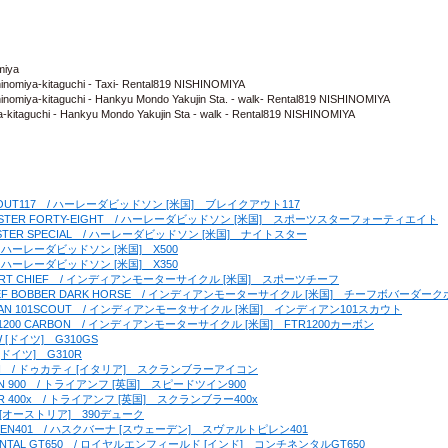
miya
shinomiya-kitaguchi - Taxi- Rental819 NISHINOMIYA
ishinomiya-kitaguchi - Hankyu Mondo Yakujin Sta. - walk- Rental819 NISHINOMIYA
-kitaguchi - Hankyu Mondo Yakujin Sta - walk - Rental819 NISHINOMIYA
BREAKOUT117　/ ハーレーダビッドソン [米国]　ブレイクアウト117
　SPORTSTER FORTY-EIGHT　/ ハーレーダビッドソン [米国]　スポーツスターフォーティエイト
NIGHTSTER SPECIAL　/ ハーレーダビッドソン [米国]　ナイトスター
00　/ ハーレーダビッドソン [米国]　X500
50　/ ハーレーダビッドソン [米国]　X350
A]　SPORT CHIEF　/ インディアンモーターサイクル [米国]　スポーツチーフ
A]　CHIEF BOBBER DARK HORSE　/ インディアンモーターサイクル [米国]　チーフボバーダー
A]　INDIAN 101SCOUT　/ インディアンモータサイクル [米国]　インディアン101スカウト
]　FTR1200 CARBON　/ インディアンモーターサイクル [米国]　FTR1200カーボン
W [ドイツ]　G310GS
 [ドイツ]　G310R
ER ICON　/ ドゥカティ [イタリア]　スクランブラーアイコン
 TWIN 900　/ トライアンフ [英国]　スピードツイン900
BLER 400x　/ トライアンフ [英国]　スクランブラー400x
 KTM [オーストリア]　390デューク
ARTPILEN401　/ ハスクバーナ [スウェーデン]　スヴァルトピレン401
ONTINENTAL GT650　/ ロイヤルエンフィールド [インド]　コンチネンタルGT650