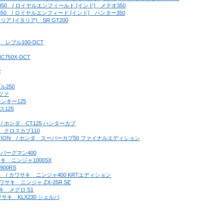
ETEOR350　/ ロイヤルエンフィールド [インド]　メテオ350
UNTER350　/ ロイヤルエンフィード [インド]　ハンター350
アプリリア [イタリア]　SR GT200
ンダ　レブル100-DCT
C750X-DCT
C
ブル250
ルツァ
モンキー125
ス125
25　/ ホンダ　CT125 ハンターカブ
ンダ　クロスカブ110
AL EDITION　/ ホンダ　スーパーカブ50 ファイナルエディション
キ　バーグマン400
カワサキ　ニンジャ1000SX
900RS
EDITON　/ カワサキ　ニンジャ400 KRTエディション
/ カワサキ　ニンジャ ZX-25R SE
ワサキ　メグロ S1
 カワサキ　KLX230 シェルパ